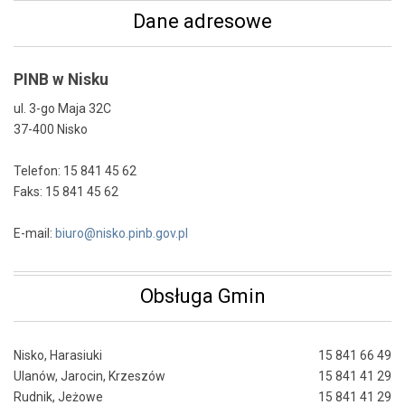
Dane adresowe
PINB w Nisku
ul. 3-go Maja 32C
37-400 Nisko
Telefon: 15 841 45 62
Faks: 15 841 45 62
E-mail:
biuro@nisko.pinb.gov.pl
Obsługa Gmin
Nisko, Harasiuki
15 841 66 49
Ulanów, Jarocin, Krzeszów
15 841 41 29
Rudnik, Jeżowe
15 841 41 29