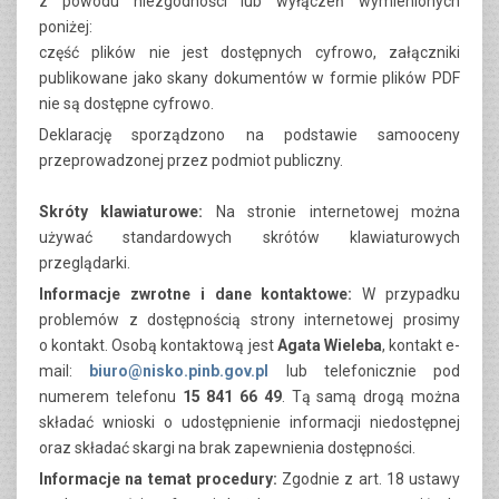
z powodu niezgodności lub wyłączeń wymienionych
poniżej:
część plików nie jest dostępnych cyfrowo, załączniki
publikowane jako skany dokumentów w formie plików PDF
nie są dostępne cyfrowo.
Deklarację sporządzono na podstawie samooceny
przeprowadzonej przez podmiot publiczny.
Skróty klawiaturowe:
Na stronie internetowej można
używać standardowych skrótów klawiaturowych
przeglądarki.
Informacje zwrotne i dane kontaktowe:
W przypadku
problemów z dostępnością strony internetowej prosimy
o kontakt. Osobą kontaktową jest
Agata Wieleba
, kontakt
e-
mail:
biuro@nisko.pinb.gov.pl
lub telefonicznie pod
numerem telefonu
15 841 66 49
. Tą samą drogą można
składać wnioski o udostępnienie informacji niedostępnej
oraz składać skargi na brak zapewnienia dostępności.
Informacje na temat procedury:
Zgodnie z art. 18 ustawy